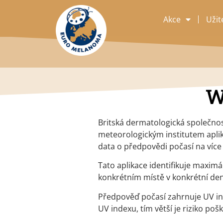
Akce
Užit
W
Britská dermatologická společnos
meteorologickým institutem aplik
data o předpovědi počasí na více
Tato aplikace identifikuje maximá
konkrétním místě v konkrétní den
Předpověď počasí zahrnuje UV ind
UV indexu, tím větší je riziko poš