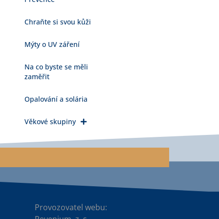
Chraňte si svou kůži
Mýty o UV záření
Na co byste se měli
zaměřit
Opalování a solária
Věkové skupiny
Provozovatel webu:
Revenium, z. s.