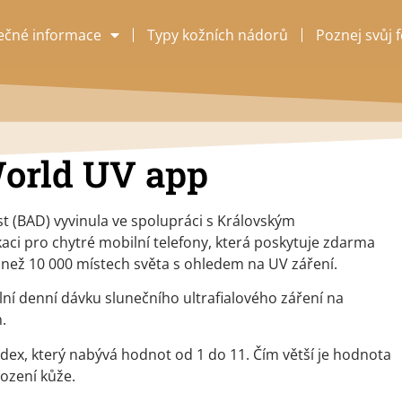
ečné informace
Typy kožních nádorů
Poznej svůj 
orld UV app
t (BAD) vyvinula ve spolupráci s Královským
aci pro chytré mobilní telefony, která poskytuje zdarma
 než 10 000 místech světa s ohledem na UV záření.
lní denní dávku slunečního ultrafialového záření na
.
ex, který nabývá hodnot od 1 do 11. Čím větší je hodnota
kození kůže.