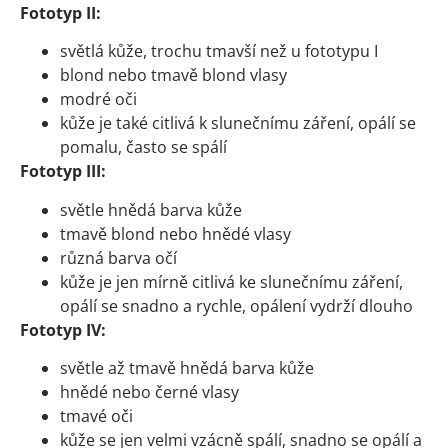
Fototyp II:
světlá kůže, trochu tmavší než u fototypu I
blond nebo tmavě blond vlasy
modré oči
kůže je také citlivá k slunečnímu záření, opálí se
pomalu, často se spálí
Fototyp III:
světle hnědá barva kůže
tmavě blond nebo hnědé vlasy
různá barva očí
kůže je jen mírně citlivá ke slunečnímu záření,
opálí se snadno a rychle, opálení vydrží dlouho
Fototyp IV:
světle až tmavě hnědá barva kůže
hnědé nebo černé vlasy
tmavé oči
kůže se jen velmi vzácně spálí, snadno se opálí a