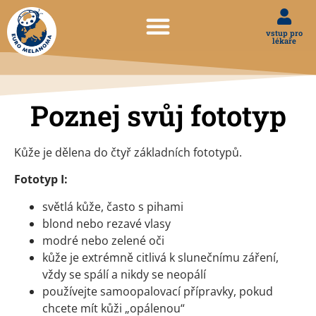
vstup pro
lékaře
Poznej svůj fototyp
Kůže je dělena do čtyř základních fototypů.
Fototyp I:
světlá kůže, často s pihami
blond nebo rezavé vlasy
modré nebo zelené oči
kůže je extrémně citlivá k slunečnímu záření,
vždy se spálí a nikdy se neopálí
používejte samoopalovací přípravky, pokud
chcete mít kůži „opálenou“