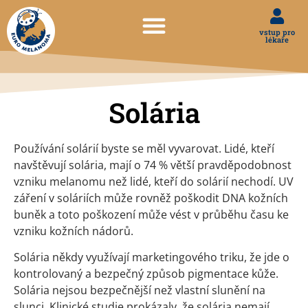
vstup pro
lékaře
Solária
Používání solárií byste se měl vyvarovat. Lidé, kteří
navštěvují solária, mají o 74 % větší pravděpodobnost
vzniku melanomu než lidé, kteří do solárií nechodí. UV
záření v soláriích může rovněž poškodit DNA kožních
buněk a toto poškození může vést v průběhu času ke
vzniku kožních nádorů.
Solária někdy využívají marketingového triku, že jde o
kontrolovaný a bezpečný způsob pigmentace kůže.
Solária nejsou bezpečnější než vlastní slunění na
slunci. Klinické studie prokázaly, že solária nemají