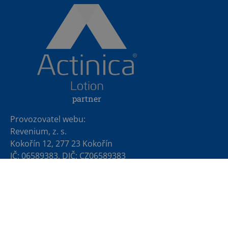
partner
Provozovatel webu:
Revenium, z. s.
Kokořín 12, 277 23 Kokořín
IČ: 06589383, DIČ: CZ06589383
podpora@denmelanomu.cz
©2025
Designed by Ziveweby.cz